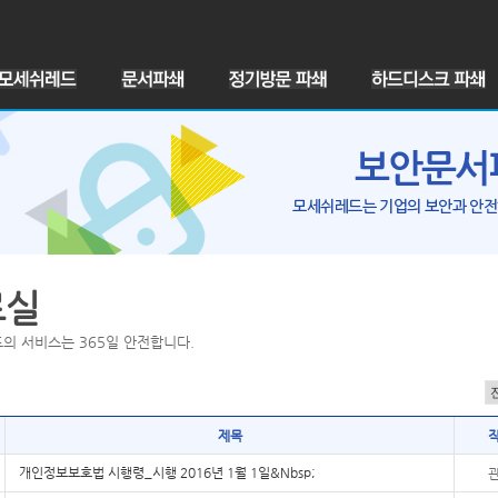
모세쉬레드 소개
시설현황
차량보유현황
연혁
찾아오시는 길
료실
주요고객사
의 서비스는 365일 안전합니다.
차량방문 파쇄
공장입고 대량 파쇄
문서파쇄 신청 문의
제목
개인정보보호법 시행령_시행 2016년 1월 1일&Nbsp;