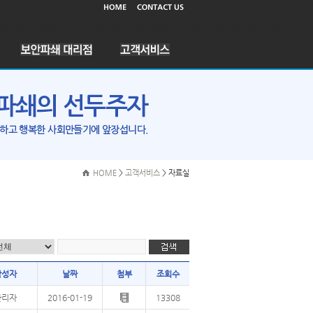
HOME
>
고객서비스
> 자료실
작성자
날짜
첨부
조회수
관리자
2016-01-19
13308