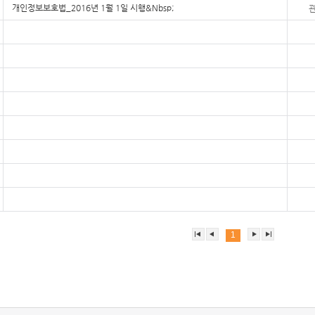
개인정보보호법_2016년 1월 1일 시행&Nbsp;
정기방문 파쇄 서비스
서비스 신청 문의
차량방문 파쇄
공장입고 파쇄
서비스 신청 문의
1